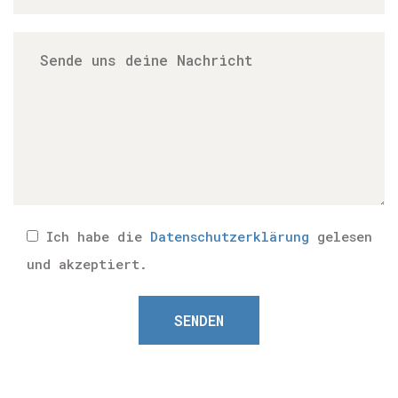
ent
Erfor
S
akz
und
ent
Ich habe die
Datenschutzerklärung
gelesen
und akzeptiert.
SENDEN