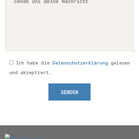
S
akz
und
ent
Ich habe die
Datenschutzerklärung
gelesen
und akzeptiert.
SENDEN